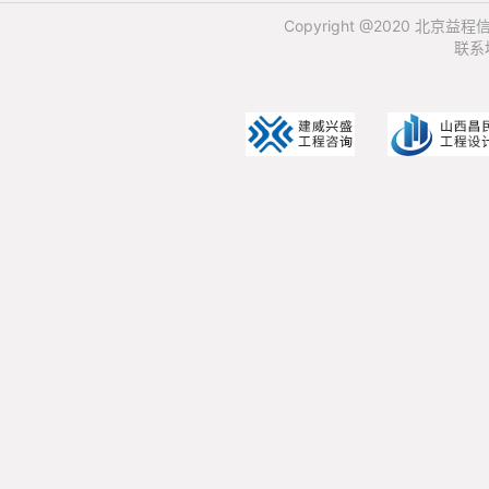
Copyright @2020 北
联系
发
布
文
档
*
文档封面：
建议尺寸102*136，只支持png、jpg类型图片，大小不超过
2M
*
预览图：