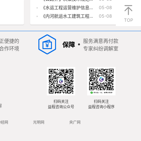
（JTG/T 5310-2026）
《水运工程运营维护信息模
05-08
型应用标准》(JTS/T 340-
《内河航运水工建筑工程定
05-08
2026)
TOP
额》（JTS-T 275-1—2019）
局部修订（整治建筑物护岸工
程部分）
正便捷的
服务满意再付款
保障
合作环境
专家纠纷调解室
扫码关注
扫码关注
解
益程咨询公众号
益程咨询小程序
中经网
光明网
央广网