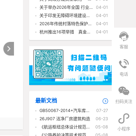
事”的实施意见
关于举办2026年全国 行业
04-01
职业技能竞赛——第二届 全国
关于印发无障碍环境建设可
04-01
住房城乡建设行业职业 技能大
复制经验做法 清单（第一批）
赛的通知
2026年传统村落特色保护区
04-01
的通知
建设工作竞争性评审结果公示
杭州推出16项举措 真金白
04-01
银护航“建筑强市”
客服
电话
最新文档
扫码关注
GB50067-2014+汽车库、
07-27
修车库、停车场设计防火规范
26J907 洁净厂房建筑构造
06-23
！
《航运枢纽总体设计规范》
05-08
小程序
(JTS 182-1-2026)
《公路养护决策技术规范》
05-08