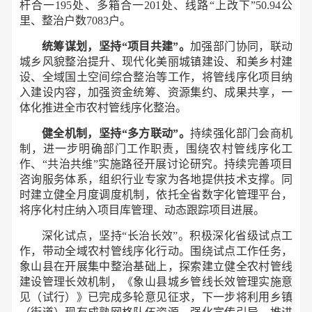
杆合一195处、多箱合一201处、线路“上改下”50.94公
里、整治户数7083户。
统筹谋划，坚持“项目共建”。
加强部门协同，联动
城乡风貌整治提升、现代化美丽城镇建设、和美乡村建
设、全域国土空间综合整治等工作，将管线序化项目纳
入建设内容，加强资金统筹、资源集约、成果共享，一
体化推进全市农村管线序化整治。
健全机制，坚持“多方联动”。
持续强化部门会商机
制，进一步明确部门工作职责，围绕农村管线序化工
作、“共治共维”实施路径开展讨论研究。持续完善项目
咨询服务体系，组织行业专家为各地提供技术支撑。同
时建立健全月度调度机制，依托全省数字化管理平台，
将序化村庄纳入项目库管理、动态跟踪项目进展。
深化试点，坚持“长治长效”。积极深化省级试点工
作，带动全域农村管线序化行动。围绕试点工作任务，
象山县在开展集中整治基础上，探索建立健全农村管线
建设管理长效机制，《象山县城乡管线长效管理实施意
见（试行）》已完成多轮意见征求，下一步将利用乡镇