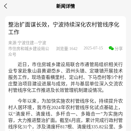

新闻详情
整治扩面谋长效，宁波持续深化农村管线序化
工作
来源:宁波住建—宁波
2025-07-15
市住房和城乡建设局公
浏览量:1642
分享
众号
近日，市
住房城乡建设局
联合市通管局组织相关行
业专家赴象山县黄避岙乡、泗州头镇、定塘镇开展技术
服务工作，现场查看横里村、定山村、下马岙村等5个村
庄整治项目建设进展与成效，并与基层单位深入交流农
村管线序化工作推进及长效管理机制建设情况。
今年以来，为加快实施农村管线序化，持续提升农
村人居环境，我市在2024年农村管线序化试点基础上，
以“清废杆、清废线、多杆合一、多箱合一”为实施内
容，大力推进整治扩面。截至6月底，累计完成行政村管
线序化31个，涉及清废杆817根、清废线335.82公里、多