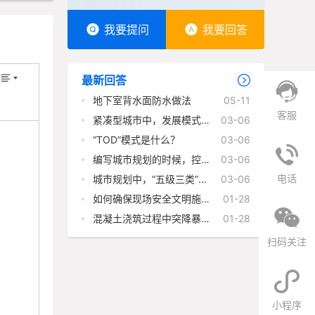
我要提问
我要回答
最新回答
地下室背水面防水做法
05-11
客服
紧凑型城市中，发展模式的
03-06
优缺点有哪些？
“TOD”模式是什么？
03-06
编写城市规划的时候，控制
03-06
性详细规划的主要内容有哪
电话
几个方面？
城市规划中，“五级三类”规
03-06
划体系指什么？
如何确保现场安全文明施工
01-28
符合《建筑施工安全检查标
准》（JGJ59-2011）？
混凝土浇筑过程中突降暴
01-28
雨，作为现场负责人会如何
处理？
扫码关注
小程序