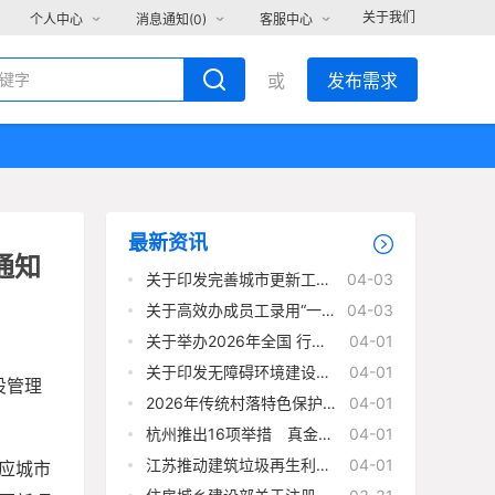
关于我们
个人中心
消息通知(
0
)
客服中心
或
发布需求
最新资讯
通知
关于印发完善城市更新工程
04-03
项目建设实施 管理机制可复
制经验做法清单的通知
关于高效办成员工录用“一
04-03
件事”的实施意见
关于举办2026年全国 行业
04-01
职业技能竞赛——第二届 全
国住房城乡建设行业职业 技
关于印发无障碍环境建设可
04-01
设管理
能大赛的通知
复制经验做法 清单（第一
批）的通知
2026年传统村落特色保护区
04-01
建设工作竞争性评审结果公
示
杭州推出16项举措 真金白
04-01
银护航“建筑强市”
江苏推动建筑垃圾再生利用
04-01
应城市
行业高质量发展