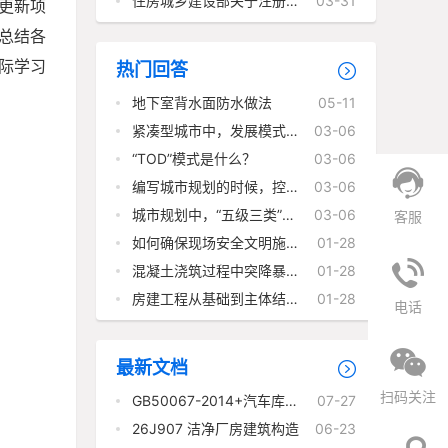
住房城乡建设部关于注册公
03-31
更新项
用设备、电气工程师执业的
通知
总结各
际学习
热门回答
地下室背水面防水做法
05-11
紧凑型城市中，发展模式的
03-06
优缺点有哪些？
“TOD”模式是什么？
03-06
公厅
编写城市规划的时候，控制
03-06
性详细规划的主要内容有哪
几个方面？
城市规划中，“五级三类”规
03-06
客服
划体系指什么？
如何确保现场安全文明施工
01-28
符合《建筑施工安全检查标
准》（JGJ59-2011）？
混凝土浇筑过程中突降暴
01-28
雨，作为现场负责人会如何
处理？
房建工程从基础到主体结构
01-28
电话
的施工流程
最新文档
扫码关注
GB50067-2014+汽车库、
07-27
修车库、停车场设计防火规
范
26J907 洁净厂房建筑构造
06-23