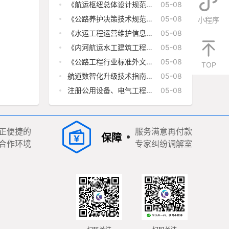
《航运枢纽总体设计规范》
05-08
(JTS 182-1-2026)
《公路养护决策技术规范》
05-08
小程序
（JTG/T 5310-2026）
《水运工程运营维护信息模
05-08
型应用标准》(JTS/T 340-
2026)
《内河航运水工建筑工程定
05-08
额》（JTS-T 275-1—
2019）局部修订（整治建
《公路工程行业标准外文版
05-08
TOP
筑物护岸工程部分）
编译管理导则》（JTG
1004-2026）
航道数智化升级技术指南
05-08
（2026年版）
注册公用设备、电气工程师
05-08
执业签字盖章文件目录
正便捷的
服务满意再付款
保障
合作环境
专家纠纷调解室