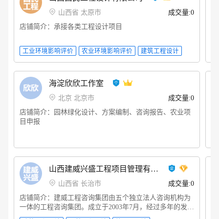
山西省 太原市
成交量:0
店铺简介：承接各类工程设计项目
店
海淀欣欣工作室
北京 北京市
成交量:0
店铺简介：园林绿化设计、方案编制、咨询报告、农业项
店
目申报
配
设
电
制
机
识
山西建威兴盛工程项目管理有限公司
山西省 长治市
成交量:0
店铺简介：建威工程咨询集团由五个独立法人咨询机构为
店
一体的工程咨询集团。成立于2003年7月，经过多年的发
经
展，形成了以工程咨询、工程规划、工程勘察、工程设