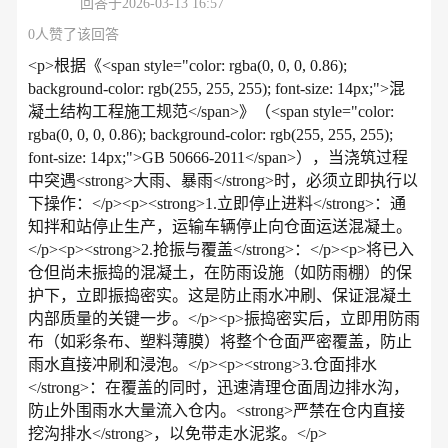
回答于2026-03-13 16:57
0人赞了该回答
<p>根据《<span style="color: rgba(0, 0, 0, 0.86);
background-color: rgb(255, 255, 255); font-size: 14px;">混
凝土结构工程施工规范</span>》（<span style="color:
rgba(0, 0, 0, 0.86); background-color: rgb(255, 255, 255);
font-size: 14px;">GB 50666-2011</span>），当浇筑过程
中突遇<strong>大雨、暴雨</strong>时，必须立即执行以
下操作：</p><p><strong>1.立即停止进料</strong>：通
知拌和站停止生产，运输车辆停止向仓面运送混凝土。
</p><p><strong>2.抢振与覆盖</strong>：</p><p>将已入
仓但尚未振捣的混凝土，在防雨设施（如防雨棚）的保
护下，立即振捣密实。这是防止雨水冲刷、保证混凝土
内部质量的关键一步。</p><p>振捣密实后，立即用防雨
布（如彩条布、塑料薄膜）将整个仓面严密覆盖，防止
雨水直接冲刷和浸泡。</p><p><strong>3.仓面排水
</strong>：在覆盖的同时，迅速清理仓面周边排水沟，
防止外围雨水大量流入仓内。<strong>严禁在仓内直接
挖沟排水</strong>，以免带走水泥浆。</p>