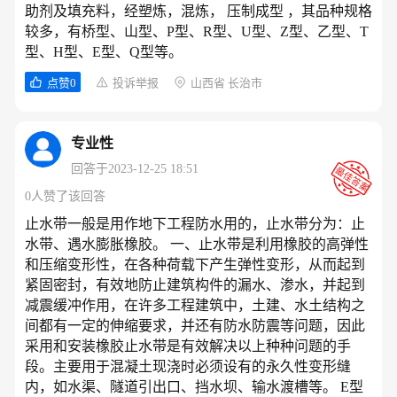
助剂及填充料，经塑炼，混炼， 压制成型 ，其品种规格
较多，有桥型、山型、P型、R型、U型、Z型、乙型、T
型、H型、E型、Q型等。
点赞0
投诉举报
山西省 长治市
专业性
回答于2023-12-25 18:51
0人赞了该回答
止水带一般是用作地下工程防水用的，止水带分为：止
水带、遇水膨胀橡胶。 一、止水带是利用橡胶的高弹性
和压缩变形性，在各种荷载下产生弹性变形，从而起到
紧固密封，有效地防止建筑构件的漏水、渗水，并起到
减震缓冲作用，在许多工程建筑中，土建、水土结构之
间都有一定的伸缩要求，并还有防水防震等问题，因此
采用和安装橡胶止水带是有效解决以上种种问题的手
段。主要用于混凝土现浇时必须设有的永久性变形缝
内，如水渠、隧道引出口、挡水坝、输水渡槽等。 E型